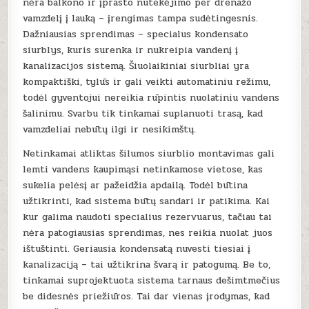
nėra balkono ir įprasto nutekėjimo per drenažo
vamzdelį į lauką – įrengimas tampa sudėtingesnis.
Dažniausias sprendimas – specialus kondensato
siurblys, kuris surenka ir nukreipia vandenį į
kanalizacijos sistemą. Šiuolaikiniai siurbliai yra
kompaktiški, tylūs ir gali veikti automatiniu režimu,
todėl gyventojui nereikia rūpintis nuolatiniu vandens
šalinimu. Svarbu tik tinkamai suplanuoti trasą, kad
vamzdeliai nebūtų ilgi ir nesikimštų.
Netinkamai atliktas šilumos siurblio montavimas gali
lemti vandens kaupimąsi netinkamose vietose, kas
sukelia pelėsį ar pažeidžia apdailą. Todėl būtina
užtikrinti, kad sistema būtų sandari ir patikima. Kai
kur galima naudoti specialius rezervuarus, tačiau tai
nėra patogiausias sprendimas, nes reikia nuolat juos
ištuštinti. Geriausia kondensatą nuvesti tiesiai į
kanalizaciją – tai užtikrina švarą ir patogumą. Be to,
tinkamai suprojektuota sistema tarnaus dešimtmečius
be didesnės priežiūros. Tai dar vienas įrodymas, kad