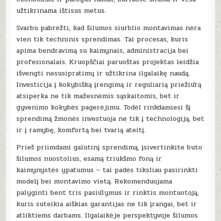
užtikrinama ištisus metus.
Svarbu pabrėžti, kad šilumos siurblio montavimas nėra
vien tik techninis sprendimas. Tai procesas, kuris
apima bendravimą su kaimynais, administracija bei
profesionalais. Kruopščiai paruoštas projektas leidžia
išvengti nesusipratimų ir užtikrina ilgalaikę naudą.
Investicija į kokybišką įrengimą ir reguliarią priežiūrą
atsiperka ne tik mažesnėmis sąskaitomis, bet ir
gyvenimo kokybės pagerėjimu. Todėl rinkdamiesi šį
sprendimą žmonės investuoja ne tik į technologiją, bet
ir į ramybę, komfortą bei tvarią ateitį.
Prieš priimdami galutinį sprendimą, įsivertinkite buto
šilumos nuostolius, esamą triukšmo foną ir
kaimynystės ypatumus – tai padės tiksliau pasirinkti
modelį bei montavimo vietą. Rekomenduojama
palyginti bent tris pasiūlymus ir rinktis montuotoją,
kuris suteikia aiškias garantijas ne tik įrangai, bet ir
atliktiems darbams. Ilgalaikėje perspektyvoje šilumos