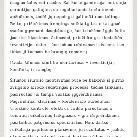
daugiau žalos nei naudos. Kai kurie gamintojai net sieja
garantijos galiojimą su reguliariomis techninėmis
apžiūromis, todėl jų nepaisyti gali būti nuostolinga.
Be to, prižiūrimas įrenginys veikia tyliau, o tai ypač
svarbu gyvenant daugiabutyje, kur triukšmo lygis kelia
jautrius klausimus. Galiausiai, priežiūra yra ilgalaikės
investicijos dalis – kuo labiau rūpinamasi sistema, tuo
ilgiau ji tarnaus be brangių remontų.
Išvada: šilumos siurblio montavimas – investicija į
komfortą ir ramybę
Šilumos siurblio montavimas bute be balkono iš pirmo
žvilgsnio atrodo sudėtingas procesas, tačiau tinkamai
pasiruošus jis tampa visiškai įgyvendinamas.
Pagrindiniai klausimai – kondensato nuvedimas,
triukšmo kontrolė, elektros tinklo paruošimas ir
teisinių reikalavimų laikymasis – yra išsprendžiami
pasitelkus patyrusius specialistus. Nors darbai
reikalauja papildomo planavimo, jų rezultatas – jaukūs,
ekonomiški ir patogūs namai, kuriuose šiluma ir vėsa