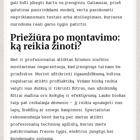
gali būti įdiegti kartu su įrenginiu. Galiausiai, prieš
galutinai pasirinkdami modelį, verta pasidomėti
nepriklausomais testais arba atsiliepimais, kuriuose
nurodoma reali garso lygio patirtis.
Priežiūra po montavimo:
ką reikia žinoti?
Net ir profesionaliai atliktas šilumos siurblio
montavimas negarantuoja, kad įrenginys tarnaus be
priežiūros. Norint užtikrinti ilgaamžiškumą, būtina
reguliariai atlikti profilaktiką. Vidaus bloką reikia
valyti nuo dulkių ir tikrinti filtrus, nes užsikimšę
filtrai mažina oro kokybę ir efektyvumą. Lauko blokas
taip pat reikalauja dėmesio – jį reikia apsaugoti nuo
lapų, šiukšlių ar sniego kaupimosi. Specialistai
rekomenduoja bent kartą per metus atlikti
profesionalią techninę apžiūrą, kurios metu
patikrinamas freono lygis, elektros jungtys bei
kondensato sistema.