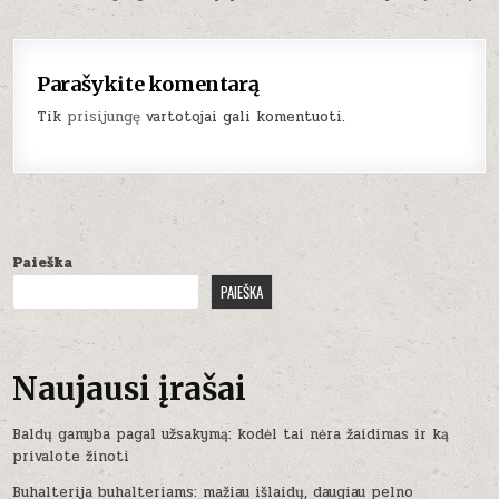
Parašykite komentarą
Tik
prisijungę
vartotojai gali komentuoti.
Paieška
PAIEŠKA
Naujausi įrašai
Baldų gamyba pagal užsakymą: kodėl tai nėra žaidimas ir ką
privalote žinoti
Buhalterija buhalteriams: mažiau išlaidų, daugiau pelno