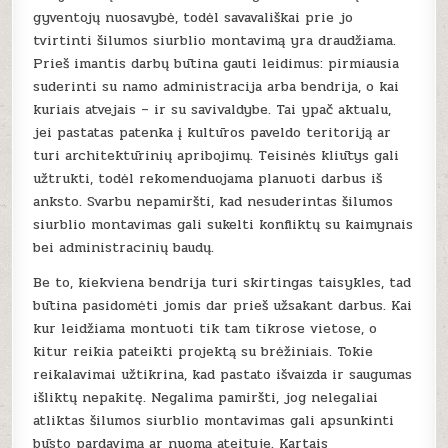
gyventojų nuosavybė, todėl savavališkai prie jo
tvirtinti šilumos siurblio montavimą yra draudžiama.
Prieš imantis darbų būtina gauti leidimus: pirmiausia
suderinti su namo administracija arba bendrija, o kai
kuriais atvejais – ir su savivaldybe. Tai ypač aktualu,
jei pastatas patenka į kultūros paveldo teritoriją ar
turi architektūrinių apribojimų. Teisinės kliūtys gali
užtrukti, todėl rekomenduojama planuoti darbus iš
anksto. Svarbu nepamiršti, kad nesuderintas šilumos
siurblio montavimas gali sukelti konfliktų su kaimynais
bei administracinių baudų.
Be to, kiekviena bendrija turi skirtingas taisykles, tad
būtina pasidomėti jomis dar prieš užsakant darbus. Kai
kur leidžiama montuoti tik tam tikrose vietose, o
kitur reikia pateikti projektą su brėžiniais. Tokie
reikalavimai užtikrina, kad pastato išvaizda ir saugumas
išliktų nepakitę. Negalima pamiršti, jog nelegaliai
atliktas šilumos siurblio montavimas gali apsunkinti
būsto pardavimą ar nuomą ateityje. Kartais