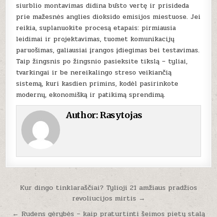
siurblio montavimas didina būsto vertę ir prisideda
prie mažesnės anglies dioksido emisijos miestuose. Jei
reikia, suplanuokite procesą etapais: pirmiausia
leidimai ir projektavimas, tuomet komunikacijų
paruošimas, galiausiai įrangos įdiegimas bei testavimas.
Taip žingsnis po žingsnio pasieksite tikslą – tyliai,
tvarkingai ir be nereikalingo streso veikiančią
sistemą, kuri kasdien primins, kodėl pasirinkote
modernų, ekonomišką ir patikimą sprendimą.
Author:
Rasytojas
Navigacija
Kur dingo tinklaraščiai? Tylioji 21 amžiaus pradžios
revoliucijos mirtis →
tarp
įrašų
← Rudens gėrybės – kaip praturtinti šeimos pietų stalą