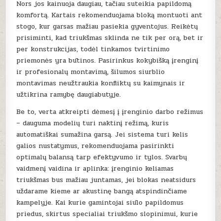
Nors jos kainuoja daugiau, tačiau suteikia papildomą
komfortą. Kartais rekomenduojama bloką montuoti ant
stogo, kur garsas mažiau pasiekia gyventojus. Reikėtų
prisiminti, kad triukšmas sklinda ne tik per orą, bet ir
per konstrukcijas, todėl tinkamos tvirtinimo
priemonės yra būtinos. Pasirinkus kokybišką įrenginį
ir profesionalų montavimą, šilumos siurblio
montavimas neužtraukia konfliktų su kaimynais ir
užtikrina ramybę daugiabutyje.
Be to, verta atkreipti dėmesį į įrenginio darbo režimus
– dauguma modelių turi naktinį režimą, kuris
automatiškai sumažina garsą. Jei sistema turi kelis
galios nustatymus, rekomenduojama pasirinkti
optimalų balansą tarp efektyvumo ir tylos. Svarbų
vaidmenį vaidina ir aplinka: įrenginio keliamas
triukšmas bus mažiau juntamas, jei blokas neatsidurs
uždarame kieme ar akustinę bangą atspindinčiame
kampelyje. Kai kurie gamintojai siūlo papildomus
priedus, skirtus specialiai triukšmo slopinimui, kurie