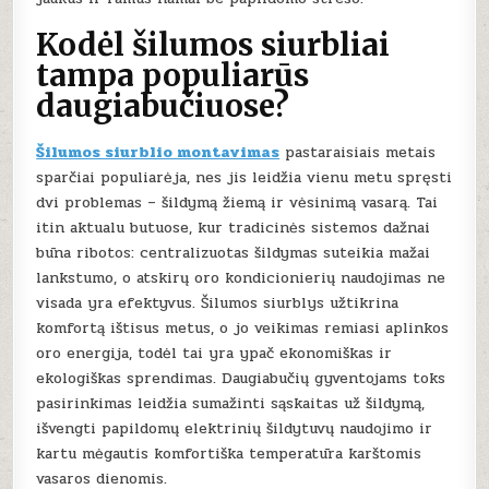
Kodėl šilumos siurbliai
tampa populiarūs
daugiabučiuose?
Šilumos siurblio montavimas
pastaraisiais metais
sparčiai populiarėja, nes jis leidžia vienu metu spręsti
dvi problemas – šildymą žiemą ir vėsinimą vasarą. Tai
itin aktualu butuose, kur tradicinės sistemos dažnai
būna ribotos: centralizuotas šildymas suteikia mažai
lankstumo, o atskirų oro kondicionierių naudojimas ne
visada yra efektyvus. Šilumos siurblys užtikrina
komfortą ištisus metus, o jo veikimas remiasi aplinkos
oro energija, todėl tai yra ypač ekonomiškas ir
ekologiškas sprendimas. Daugiabučių gyventojams toks
pasirinkimas leidžia sumažinti sąskaitas už šildymą,
išvengti papildomų elektrinių šildytuvų naudojimo ir
kartu mėgautis komfortiška temperatūra karštomis
vasaros dienomis.