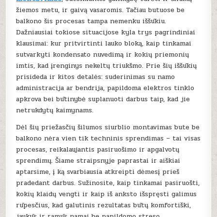
žiemos metu, ir gaivą vasaromis. Tačiau butuose be
balkono šis procesas tampa nemenku iššūkiu.
Dažniausiai tokiose situacijose kyla trys pagrindiniai
klausimai: kur pritvirtinti lauko bloką, kaip tinkamai
sutvarkyti kondensato nuvedimą ir kokių priemonių
imtis, kad įrenginys nekeltų triukšmo. Prie šių iššūkių
prisideda ir kitos detalės: suderinimas su namo
administracija ar bendrija, papildoma elektros tinklo
apkrova bei būtinybė suplanuoti darbus taip, kad jie
netrukdytų kaimynams.
Dėl šių priežasčių šilumos siurblio montavimas bute be
balkono nėra vien tik techninis sprendimas – tai visas
procesas, reikalaujantis pasiruošimo ir apgalvotų
sprendimų. Šiame straipsnyje paprastai ir aiškiai
aptarsime, į ką svarbiausia atkreipti dėmesį prieš
pradedant darbus. Sužinosite, kaip tinkamai pasiruošti,
kokių klaidų vengti ir kaip iš anksto išspręsti galimus
rūpesčius, kad galutinis rezultatas būtų komfortiški,
jaukūs ir ramūs namai be papildomo streso.