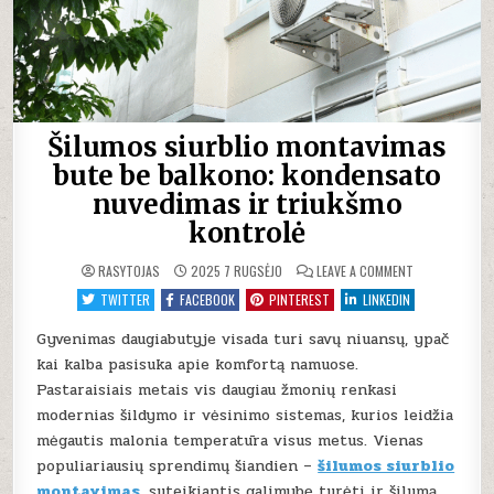
Šilumos siurblio montavimas
bute be balkono: kondensato
nuvedimas ir triukšmo
kontrolė
ON
RASYTOJAS
2025 7 RUGSĖJO
LEAVE A COMMENT
ŠILUMOS
SIURBLIO
TWITTER
FACEBOOK
PINTEREST
LINKEDIN
MONTAVIMAS
BUTE
BE
Gyvenimas daugiabutyje visada turi savų niuansų, ypač
BALKONO:
kai kalba pasisuka apie komfortą namuose.
KONDENSATO
NUVEDIMAS
Pastaraisiais metais vis daugiau žmonių renkasi
IR
TRIUKŠMO
modernias šildymo ir vėsinimo sistemas, kurios leidžia
KONTROLĖ
mėgautis malonia temperatūra visus metus. Vienas
populiariausių sprendimų šiandien –
šilumos siurblio
montavimas
, suteikiantis galimybę turėti ir šilumą