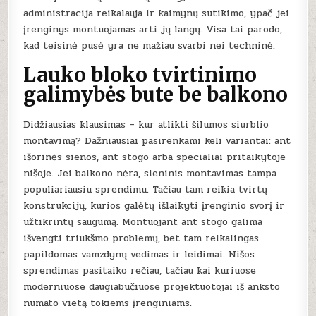
administracija reikalauja ir kaimynų sutikimo, ypač jei
įrenginys montuojamas arti jų langų. Visa tai parodo,
kad teisinė pusė yra ne mažiau svarbi nei techninė.
Lauko bloko tvirtinimo
galimybės bute be balkono
Didžiausias klausimas – kur atlikti šilumos siurblio
montavimą? Dažniausiai pasirenkami keli variantai: ant
išorinės sienos, ant stogo arba specialiai pritaikytoje
nišoje. Jei balkono nėra, sieninis montavimas tampa
populiariausiu sprendimu. Tačiau tam reikia tvirtų
konstrukcijų, kurios galėtų išlaikyti įrenginio svorį ir
užtikrintų saugumą. Montuojant ant stogo galima
išvengti triukšmo problemų, bet tam reikalingas
papildomas vamzdynų vedimas ir leidimai. Nišos
sprendimas pasitaiko rečiau, tačiau kai kuriuose
moderniuose daugiabučiuose projektuotojai iš anksto
numato vietą tokiems įrenginiams.