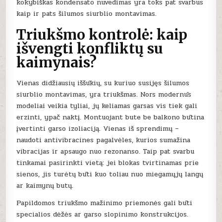
kokybiškas kondensato nuvedimas yra toks pat svarbus
kaip ir pats šilumos siurblio montavimas.
Triukšmo kontrolė: kaip
išvengti konfliktų su
kaimynais?
Vienas didžiausių iššūkių, su kuriuo susijęs šilumos
siurblio montavimas, yra triukšmas. Nors modernūs
modeliai veikia tyliai, jų keliamas garsas vis tiek gali
erzinti, ypač naktį. Montuojant bute be balkono būtina
įvertinti garso izoliaciją. Vienas iš sprendimų –
naudoti antivibracines pagalvėles, kurios sumažina
vibracijas ir apsaugo nuo rezonanso. Taip pat svarbu
tinkamai pasirinkti vietą: jei blokas tvirtinamas prie
sienos, jis turėtų būti kuo toliau nuo miegamųjų langų
ar kaimynų butų.
Papildomos triukšmo mažinimo priemonės gali būti
specialios dėžės ar garso slopinimo konstrukcijos.