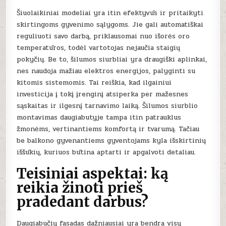
Šiuolaikiniai modeliai yra itin efektyvūs ir pritaikyti
skirtingoms gyvenimo sąlygoms. Jie gali automatiškai
reguliuoti savo darbą, priklausomai nuo išorės oro
temperatūros, todėl vartotojas nejaučia staigių
pokyčių. Be to, šilumos siurbliai yra draugiški aplinkai,
nes naudoja mažiau elektros energijos, palyginti su
kitomis sistemomis. Tai reiškia, kad ilgainiui
investicija į tokį įrenginį atsiperka per mažesnes
sąskaitas ir ilgesnį tarnavimo laiką. Šilumos siurblio
montavimas daugiabutyje tampa itin patrauklus
žmonėms, vertinantiems komfortą ir tvarumą. Tačiau
be balkono gyvenantiems gyventojams kyla išskirtinių
iššūkių, kuriuos būtina aptarti ir apgalvoti detaliau.
Teisiniai aspektai: ką
reikia žinoti prieš
pradedant darbus?
Daugiabučių fasadas dažniausiai yra bendra visų