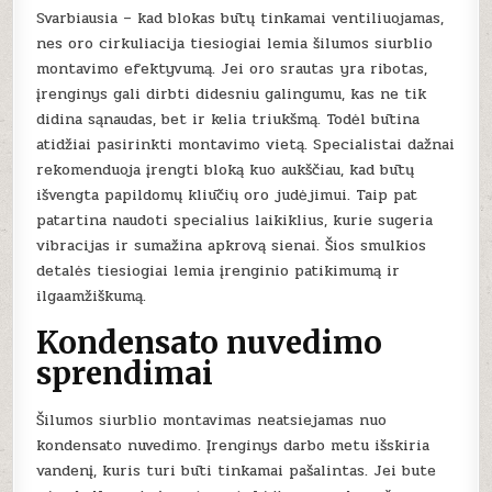
Svarbiausia – kad blokas būtų tinkamai ventiliuojamas,
nes oro cirkuliacija tiesiogiai lemia šilumos siurblio
montavimo efektyvumą. Jei oro srautas yra ribotas,
įrenginys gali dirbti didesniu galingumu, kas ne tik
didina sąnaudas, bet ir kelia triukšmą. Todėl būtina
atidžiai pasirinkti montavimo vietą. Specialistai dažnai
rekomenduoja įrengti bloką kuo aukščiau, kad būtų
išvengta papildomų kliūčių oro judėjimui. Taip pat
patartina naudoti specialius laikiklius, kurie sugeria
vibracijas ir sumažina apkrovą sienai. Šios smulkios
detalės tiesiogiai lemia įrenginio patikimumą ir
ilgaamžiškumą.
Kondensato nuvedimo
sprendimai
Šilumos siurblio montavimas neatsiejamas nuo
kondensato nuvedimo. Įrenginys darbo metu išskiria
vandenį, kuris turi būti tinkamai pašalintas. Jei bute