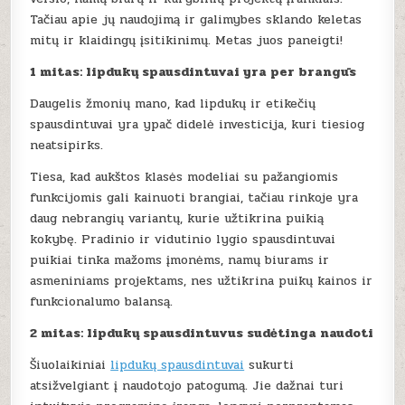
Tačiau apie jų naudojimą ir galimybes sklando keletas
mitų ir klaidingų įsitikinimų. Metas juos paneigti!
1 mitas: lipdukų spausdintuvai yra per brangūs
Daugelis žmonių mano, kad lipdukų ir etikečių
spausdintuvai yra ypač didelė investicija, kuri tiesiog
neatsipirks.
Tiesa, kad aukštos klasės modeliai su pažangiomis
funkcijomis gali kainuoti brangiai, tačiau rinkoje yra
daug nebrangių variantų, kurie užtikrina puikią
kokybę. Pradinio ir vidutinio lygio spausdintuvai
puikiai tinka mažoms įmonėms, namų biurams ir
asmeniniams projektams, nes užtikrina puikų kainos ir
funkcionalumo balansą.
2 mitas: lipdukų spausdintuvus sudėtinga naudoti
Šiuolaikiniai
lipdukų spausdintuvai
sukurti
atsižvelgiant į naudotojo patogumą. Jie dažnai turi