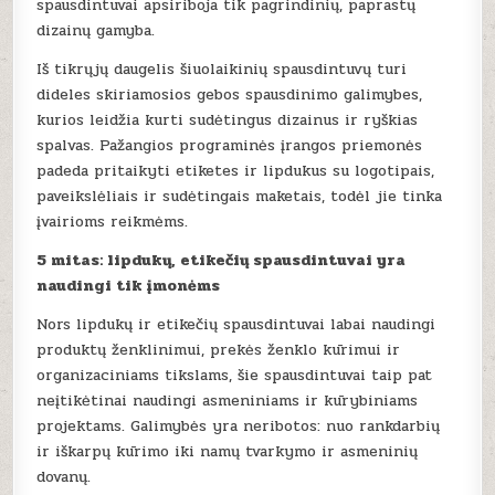
spausdintuvai apsiriboja tik pagrindinių, paprastų
dizainų gamyba.
Iš tikrųjų daugelis šiuolaikinių spausdintuvų turi
dideles skiriamosios gebos spausdinimo galimybes,
kurios leidžia kurti sudėtingus dizainus ir ryškias
spalvas. Pažangios programinės įrangos priemonės
padeda pritaikyti etiketes ir lipdukus su logotipais,
paveikslėliais ir sudėtingais maketais, todėl jie tinka
įvairioms reikmėms.
5 mitas: lipdukų, etikečių spausdintuvai yra
naudingi tik įmonėms
Nors lipdukų ir etikečių spausdintuvai labai naudingi
produktų ženklinimui, prekės ženklo kūrimui ir
organizaciniams tikslams, šie spausdintuvai taip pat
neįtikėtinai naudingi asmeniniams ir kūrybiniams
projektams. Galimybės yra neribotos: nuo rankdarbių
ir iškarpų kūrimo iki namų tvarkymo ir asmeninių
dovanų.