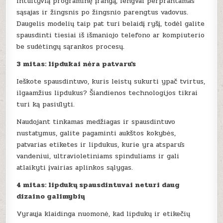
intuityvią programinę įrangą, lengvai perprantamas
sąsajas ir žingsnis po žingsnio parengtus vadovus.
Daugelis modelių taip pat turi belaidį ryšį, todėl galite
spausdinti tiesiai iš išmaniojo telefono ar kompiuterio
be sudėtingų sąrankos procesų.
3 mitas: lipdukai nėra patvarūs
Ieškote spausdintuvo, kuris leistų sukurti ypač tvirtus,
ilgaamžius lipdukus? Šiandienos technologijos tikrai
turi ką pasiūlyti.
Naudojant tinkamas medžiagas ir spausdintuvo
nustatymus, galite pagaminti aukštos kokybės,
patvarias etiketes ir lipdukus, kurie yra atsparūs
vandeniui, ultravioletiniams spinduliams ir gali
atlaikyti įvairias aplinkos sąlygas.
4 mitas: lipdukų spausdintuvai neturi daug
dizaino galimybių
Vyrauja klaidinga nuomonė, kad lipdukų ir etikečių