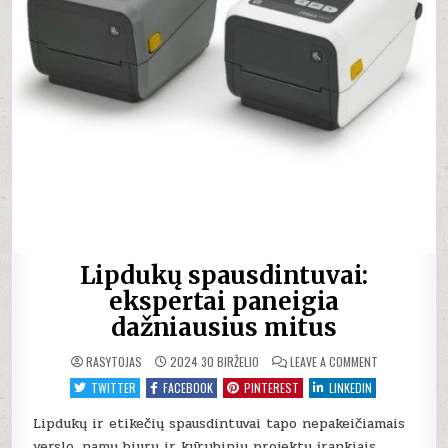
Lipdukų spausdintuvai:
ekspertai paneigia
dažniausius mitus
ON
RASYTOJAS
2024 30 BIRŽELIO
LEAVE A COMMENT
LIPDUKŲ
SPAUSDINTUVA
TWITTER
FACEBOOK
PINTEREST
LINKEDIN
EKSPERTAI
PANEIGIA
DAŽNIAUSIUS
Lipdukų ir etikečių spausdintuvai tapo nepakeičiamais
MITUS
verslo, namų biurų ir kūrybinių projektų įrankiais.