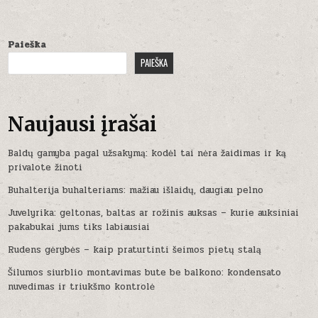
Paieška
PAIEŠKA
Naujausi įrašai
Baldų gamyba pagal užsakymą: kodėl tai nėra žaidimas ir ką
privalote žinoti
Buhalterija buhalteriams: mažiau išlaidų, daugiau pelno
Juvelyrika: geltonas, baltas ar rožinis auksas – kurie auksiniai
pakabukai jums tiks labiausiai
Rudens gėrybės – kaip praturtinti šeimos pietų stalą
Šilumos siurblio montavimas bute be balkono: kondensato
nuvedimas ir triukšmo kontrolė