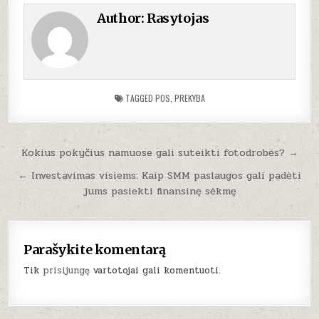
Author:
Rasytojas
TAGGED
POS
,
PREKYBA
Navigacija
Kokius pokyčius namuose gali suteikti fotodrobės? →
tarp
← Investavimas visiems: Kaip SMM paslaugos gali padėti
įrašų
jums pasiekti finansinę sėkmę
Parašykite komentarą
Tik
prisijungę
vartotojai gali komentuoti.