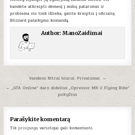
bandėte atkreipti dėmesį į mūsų patarimus ir
problema vis tiek išlieka, galite kreiptis į oficialią
Blizzard palaikymo komandą.
Author:
ManoZaidimai
Navigacija
Vandens filtrai biurui. Privalumai. →
tarp
← „GTA Online“ daro didelius „Opressor MK-2 Flying Bike“
įrašų
pokyčius
Parašykite komentarą
Tik
prisijungę
vartotojai gali komentuoti.