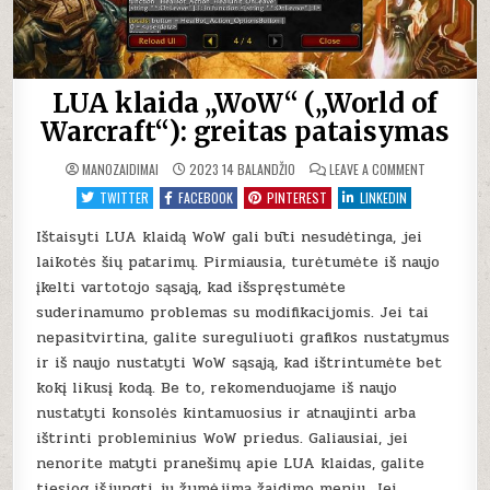
LUA klaida „WoW“ („World of
Warcraft“): greitas pataisymas
ON
MANOZAIDIMAI
2023 14 BALANDŽIO
LEAVE A COMMENT
LUA
KLAIDA
TWITTER
FACEBOOK
PINTEREST
LINKEDIN
„WOW“
(„WORLD
OF
Ištaisyti LUA klaidą WoW gali būti nesudėtinga, jei
WARCRAFT“)
laikotės šių patarimų. Pirmiausia, turėtumėte iš naujo
GREITAS
PATAISYMA
įkelti vartotojo sąsają, kad išspręstumėte
suderinamumo problemas su modifikacijomis. Jei tai
nepasitvirtina, galite sureguliuoti grafikos nustatymus
ir iš naujo nustatyti WoW sąsają, kad ištrintumėte bet
kokį likusį kodą. Be to, rekomenduojame iš naujo
nustatyti konsolės kintamuosius ir atnaujinti arba
ištrinti probleminius WoW priedus. Galiausiai, jei
nenorite matyti pranešimų apie LUA klaidas, galite
tiesiog išjungti jų žymėjimą žaidimo meniu. Jei