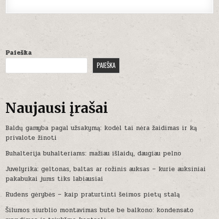
Paieška
PAIEŠKA
Naujausi įrašai
Baldų gamyba pagal užsakymą: kodėl tai nėra žaidimas ir ką
privalote žinoti
Buhalterija buhalteriams: mažiau išlaidų, daugiau pelno
Juvelyrika: geltonas, baltas ar rožinis auksas – kurie auksiniai
pakabukai jums tiks labiausiai
Rudens gėrybės – kaip praturtinti šeimos pietų stalą
Šilumos siurblio montavimas bute be balkono: kondensato