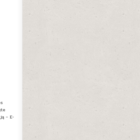
ės
yte
ją – E-