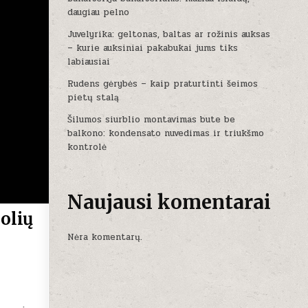
daugiau pelno
Juvelyrika: geltonas, baltas ar rožinis auksas
– kurie auksiniai pakabukai jums tiks
labiausiai
Rudens gėrybės – kaip praturtinti šeimos
pietų stalą
Šilumos siurblio montavimas bute be
balkono: kondensato nuvedimas ir triukšmo
kontrolė
Naujausi komentarai
olių
Nėra komentarų.