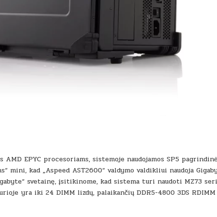
kirtas AMD EPYC procesoriams, sistemoje naudojamos SP5 pagrindin
ns“ mini, kad „Aspeed AST2600“ valdymo valdikliui naudoja Gigab
gabyte“ svetainę, įsitikinome, kad sistema turi naudoti MZ73 seri
kurioje yra iki 24 DIMM lizdų, palaikančių DDR5-4800 3DS RDIMM