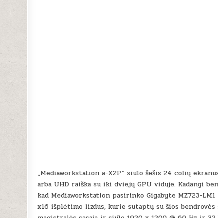
„Mediaworkstation a-X2P“ siūlo šešis 24 colių ekranus
arba UHD raiška su iki dviejų GPU viduje. Kadangi be
kad Mediaworkstation pasirinko Gigabyte MZ723-LM1 
x16 išplėtimo lizdus, ​​kurie sutaptų su šios bendrovės
magistralės sąsaja ir siūlo 1920 x 1200 @ 60 Hz ir 32