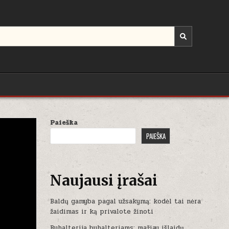
Paieška
PAIEŠKA
Naujausi įrašai
Baldų gamyba pagal užsakymą: kodėl tai nėra
žaidimas ir ką privalote žinoti
Buhalterija buhalteriams: mažiau išlaidų,