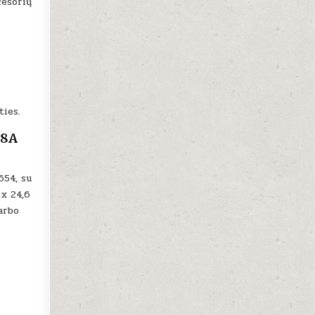
cesorių
ties.
18A
654, su
 x 24,6
darbo