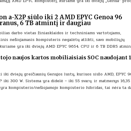
ojamąjį AMD EPYC kompiuterį, kuriame yra iki dviejų „Genua“ pro
SUPAKUOTA
IKI
DVIEJŲ
96
BRANDUOLIŲ
on a-X2P siūlo iki 2 AMD EPYC Genoa 96
GENOA
PROCESORIŲ
ranus, 6 TB atmintį ir daugiau
IR
ŠEŠIŲ
4K
ilias darbo vietas žiniasklaidos ir techniniams vartotojams,
EKRANŲ,
nis nešiojamasis kompiuteris negalėtų atlikti, savo mobiliųjų
SVERIA
IKI
u, kuriame yra iki dviejų AMD EPYC 9654. CPU ir 6 TB DDR5 atmin
55
SVARŲ
ntojo naujos kartos mobiliaisiais SOC naudojant 
i iki dviejų greičiausių Genujos lustų, kuriuos siūlo AMD, EPYC 9
P iki 300 W. Sistema yra didelė – iki 55 svarų. ir matmenys 16,35
eta yra kompiuterio/nešiojamojo kompiuterio hibridas, tai nėra ta 