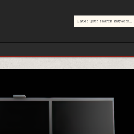
Search
for:
s gali įsigyti.