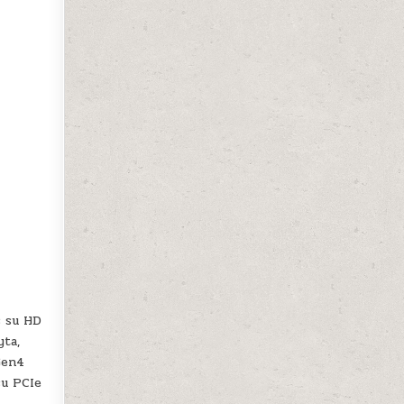
s su HD
yta,
Gen4
su PCIe