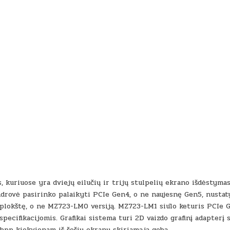
, kuriuose yra dviejų eilučių ir trijų stulpelių ekrano išdėstyma
ndrovė pasirinko palaikyti PCIe Gen4, o ne naujesnę Gen5, nustat
plokštę, o ne MZ723-LM0 versiją. MZ723-LM1 siūlo keturis PCIe 
 specifikacijomis. Grafikai sistema turi 2D vaizdo grafinį adapterį 
 bpp kiekvienam iš šešių ekranų skiriamąją gebą.