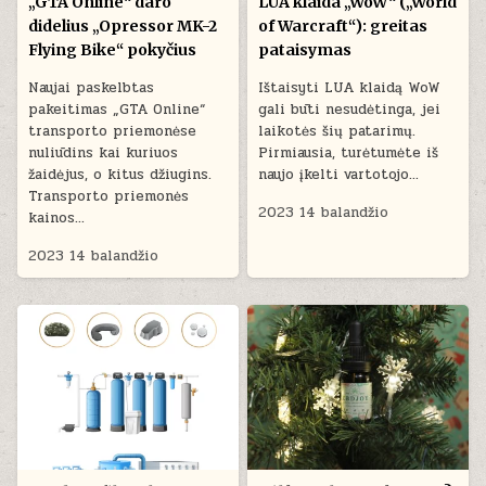
„GTA Online“ daro
LUA klaida „WoW“ („World
didelius „Opressor MK-2
of Warcraft“): greitas
Flying Bike“ pokyčius
pataisymas
Naujai paskelbtas
Ištaisyti LUA klaidą WoW
pakeitimas „GTA Online“
gali būti nesudėtinga, jei
transporto priemonėse
laikotės šių patarimų.
nuliūdins kai kuriuos
Pirmiausia, turėtumėte iš
žaidėjus, o kitus džiugins.
naujo įkelti vartotojo…
Transporto priemonės
2023 14 balandžio
kainos…
2023 14 balandžio