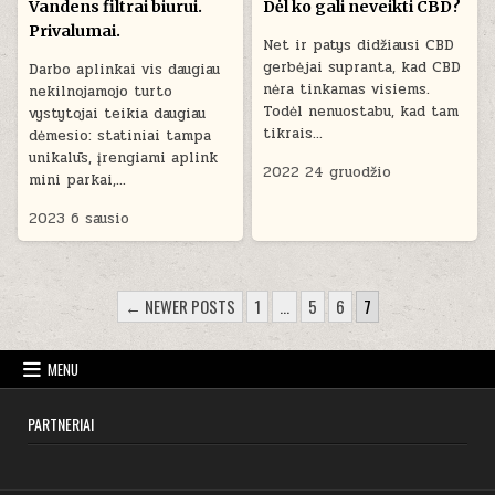
Vandens filtrai biurui.
Dėl ko gali neveikti CBD?
Privalumai.
Net ir patys didžiausi CBD
gerbėjai supranta, kad CBD
Darbo aplinkai vis daugiau
nėra tinkamas visiems.
nekilnojamojo turto
Todėl nenuostabu, kad tam
vystytojai teikia daugiau
tikrais…
dėmesio: statiniai tampa
unikalūs, įrengiami aplink
2022 24 gruodžio
mini parkai,…
2023 6 sausio
ĮRAŠŲ
← NEWER POSTS
1
…
5
6
7
PUSLAPIAVIMAS
MENU
PARTNERIAI