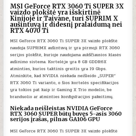
TAIVANUI
IR
MSI GeForce RTX 3060 Ti SUPER 3X
KINIJAI
vaizdo plokštė yra išskirtinė
Kinijoje ir Taivane, turi SUPRIM X
aušintuvą ir didesnį pralaidumą nei
RTX 4070 Ti
MSI GeForce RTX 3060 Ti SUPER 3X vaizdo plokštė
naudoja SUPRIMX aušintuvą ir yra pirmoji RTX 3060
serijos plokštė, kurioje naudojama aukščiausios klasės
aušinimo sistema. Kortelėje yra 8 GB GDDR6X
atminties, kurios taktinis greitis yra 19 Gbps.
Atminkite, kad NVIDIA niekada neišleido „SUPER“
RTX 3060 Ti varianto, o šios kortelės specifikacijos
yra tokios pat kaip ir Gaming X Trio modelio, be
branduolio ar atminties konfigūracijos pakeitimų.
Niekada neišleistas NVIDIA GeForce
RTX 3060 SUPER būtų buvęs 5-asis 3060
serijos įrašas, pilnas GA106 GPU
MSI GeForce RTX 3060 Ti SUPER 3X vaizdo plokštė