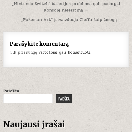
Navigacija
„Nintendo Switch“ baterijos problema gali padaryti
konsolę neleistiną →
tarp
įrašų
← „Pokemon Art“ įsivaizduoja Cleffa kaip žmogų
Parašykite komentarą
Tik
prisijungę
vartotojai gali komentuoti.
Paieška
PAIEŠKA
Naujausi įrašai