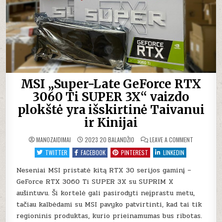
MSI „Super-Late GeForce RTX
3060 Ti SUPER 3X“ vaizdo
plokštė yra išskirtinė Taivanui
ir Kinijai
ON
MANOZAIDIMAI
2023 20 BALANDŽIO
LEAVE A COMMENT
MSI
„SUPER-
TWITTER
FACEBOOK
PINTEREST
LINKEDIN
LATE
GEFORCE
RTX
Neseniai MSI pristatė kitą RTX 30 serijos gaminį –
3060
GeForce RTX 3060 Ti SUPER 3X su SUPRIM X
TI
SUPER
aušintuvu. Ši kortelė gali pasirodyti neįprastu metu,
3X“
VAIZDO
tačiau kalbėdami su MSI pavyko patvirtinti, kad tai tik
PLOKŠTĖ
YRA
regioninis produktas, kurio prieinamumas bus ribotas.
IŠSKIRTINĖ