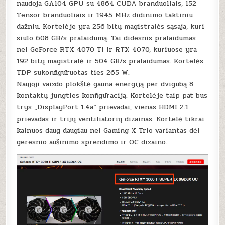
naudoja GA104 GPU su 4864 CUDA branduoliais, 152
Tensor branduoliais ir 1945 MHz didinimo taktiniu
dažniu. Kortelėje yra 256 bitų magistralės sąsaja, kuri
siūlo 608 GB/s pralaidumą. Tai didesnis pralaidumas
nei GeForce RTX 4070 Ti ir RTX 4070, kuriuose yra
192 bitų magistralė ir 504 GB/s pralaidumas. Kortelės
TDP sukonfigūruotas ties 265 W.
Naujoji vaizdo plokštė gauna energiją per dvigubą 8
kontaktų jungties konfigūraciją. Kortelėje taip pat bus
trys „DisplayPort 1.4a“ prievadai, vienas HDMI 2.1
prievadas ir trijų ventiliatorių dizainas. Kortelė tikrai
kainuos daug daugiau nei Gaming X Trio variantas dėl
geresnio aušinimo sprendimo ir OC dizaino.