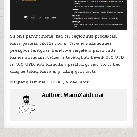
Su MSI patvirtinome, kad tai regioninis produktas,
kuris pasieks tik Kinijos ir Taivano mažmeninės
prekybos lentynas. Bendrovė negalėjo patvirtinti
kainos su mumis, tačiau ji turėtų būti beveik 350 USD
ir 400 USD. Pati kainodara priklausys nuo to, ar bus
daugiau tokių, kurie iš pradžių yra riboti.
Naujienų šaltiniai: HPEKC, VideoCardz
Author:
ManoZaidimai